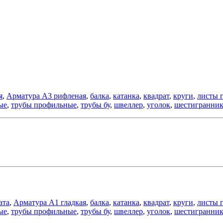
я
,
Арматура А3 рифленая
,
балка
,
катанка
,
квадрат
,
круги
,
листы 
ые
,
трубы профильные
,
трубы бу
,
швеллер
,
уголок
,
шестигранни
ата
,
Арматура А1 гладкая
,
балка
,
катанка
,
квадрат
,
круги
,
листы 
ые
,
трубы профильные
,
трубы бу
,
швеллер
,
уголок
,
шестигранни