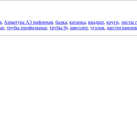
я
,
Арматура А3 рифленая
,
балка
,
катанка
,
квадрат
,
круги
,
листы 
ые
,
трубы профильные
,
трубы бу
,
швеллер
,
уголок
,
шестигранни