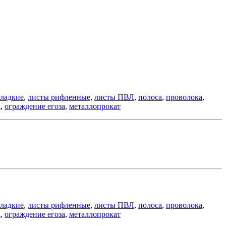
гладкие
,
листы рифленные
,
листы ПВЛ
,
полоса
,
проволока
,
к
,
ограждение егоза
,
металлопрокат
гладкие
,
листы рифленные
,
листы ПВЛ
,
полоса
,
проволока
,
к
,
ограждение егоза
,
металлопрокат