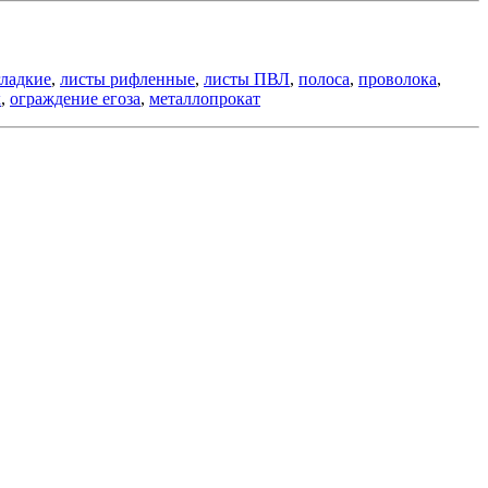
гладкие
,
листы рифленные
,
листы ПВЛ
,
полоса
,
проволока
,
к
,
ограждение егоза
,
металлопрокат