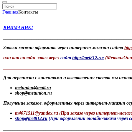
Главная
Контакты
ВНИМАНИЕ!
______________________________________________________
Заявки можно оформить через интернет-магазин сайта
http
или как онлайн-заказ через
сайт
http://met812.ru/
(МеталлОнл
______________________________________________________
Для переписки c клиентами и выставления счетов мы испол
metunion@mail.ru
shop@metunion.ru
Получение заказов, оформленных через интернет-магазин ос
m4071511@yandex.ru
(При
заказе через интернет-мага
shop
@met812.ru
(При
оформлении онлайн-заказа через 
______________________________________________________