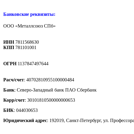
Банковские реквизиты:
ООО
«Металлсоюз
СПб»
ИНН
7811568630
КПП
781101001
ОГРН
1137847497644
Расч/счет
: 40702810955100000484
Банк
: Северо-Западный банк ПАО Сбербанк
Корр/счет
: 30101810500000000653
БИК
: 044030653
Юридический адрес
: 192019, Санкт-Петербург, ул. Профессора