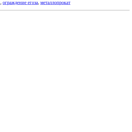
к
,
ограждение егоза
,
металлопрокат