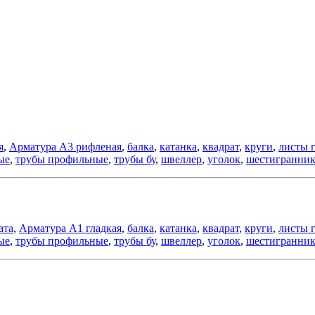
я
,
Арматура А3 рифленая
,
балка
,
катанка
,
квадрат
,
круги
,
листы 
ые
,
трубы профильные
,
трубы бу
,
швеллер
,
уголок
,
шестигранни
ата
,
Арматура А1 гладкая
,
балка
,
катанка
,
квадрат
,
круги
,
листы 
ые
,
трубы профильные
,
трубы бу
,
швеллер
,
уголок
,
шестигранни