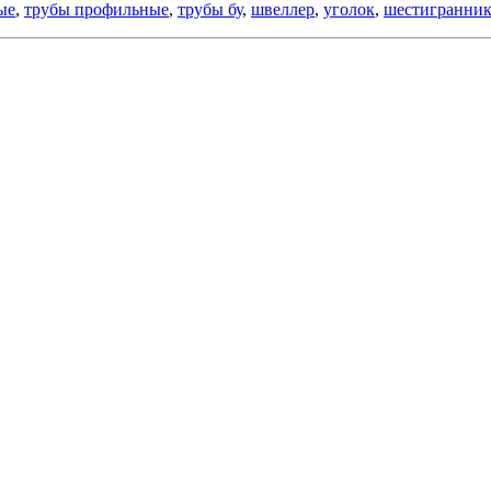
ые
,
трубы профильные
,
трубы бу
,
швеллер
,
уголок
,
шестигранни