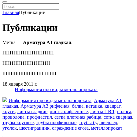
Главная
Публикации
Публикации
Метка —
Арматура А1 гладкая
.
ПППППППППППППП
ННННННННННННН
ШШШШШШШШШШШ
18 января 2011 г.
Информация про виды металлопроката
Информация про виды металлопроката
,
Арматура А1
гладкая
,
Арматура А3 рифленая
,
балка
,
катанка
,
квадрат
,
круги
,
листы гладкие
,
листы рифленные
,
листы ПВЛ
,
полоса
,
проволока
,
профнастил
,
сетка плетеная рабица
,
сетка сварная
,
трубы круглые
,
трубы профильные
,
трубы бу
,
швеллер
,
уголок
,
шестигранник
,
ограждение егоза
,
металлопрокат