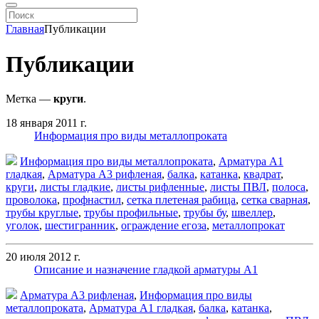
Главная
Публикации
Публикации
Метка —
круги
.
18 января 2011 г.
Информация про виды металлопроката
Информация про виды металлопроката
,
Арматура А1
гладкая
,
Арматура А3 рифленая
,
балка
,
катанка
,
квадрат
,
круги
,
листы гладкие
,
листы рифленные
,
листы ПВЛ
,
полоса
,
проволока
,
профнастил
,
сетка плетеная рабица
,
сетка сварная
,
трубы круглые
,
трубы профильные
,
трубы бу
,
швеллер
,
уголок
,
шестигранник
,
ограждение егоза
,
металлопрокат
20 июля 2012 г.
Описание и назначение гладкой арматуры А1
Арматура А3 рифленая
,
Информация про виды
металлопроката
,
Арматура А1 гладкая
,
балка
,
катанка
,