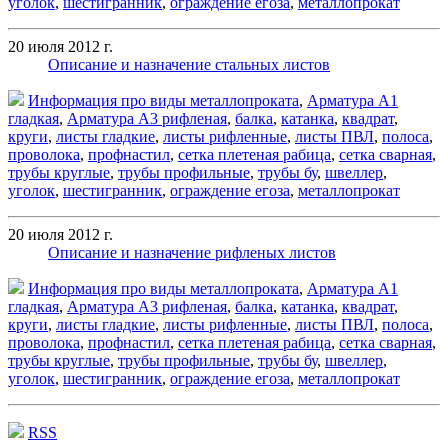
уголок
,
шестигранник
,
ограждение егоза
,
металлопрокат
20 июля 2012 г.
Описание и назначение стальных листов
Информация про виды металлопроката
,
Арматура А1
гладкая
,
Арматура А3 рифленая
,
балка
,
катанка
,
квадрат
,
круги
,
листы гладкие
,
листы рифленные
,
листы ПВЛ
,
полоса
,
проволока
,
профнастил
,
сетка плетеная рабица
,
сетка сварная
,
трубы круглые
,
трубы профильные
,
трубы бу
,
швеллер
,
уголок
,
шестигранник
,
ограждение егоза
,
металлопрокат
20 июля 2012 г.
Описание и назначение рифленых листов
Информация про виды металлопроката
,
Арматура А1
гладкая
,
Арматура А3 рифленая
,
балка
,
катанка
,
квадрат
,
круги
,
листы гладкие
,
листы рифленные
,
листы ПВЛ
,
полоса
,
проволока
,
профнастил
,
сетка плетеная рабица
,
сетка сварная
,
трубы круглые
,
трубы профильные
,
трубы бу
,
швеллер
,
уголок
,
шестигранник
,
ограждение егоза
,
металлопрокат
RSS