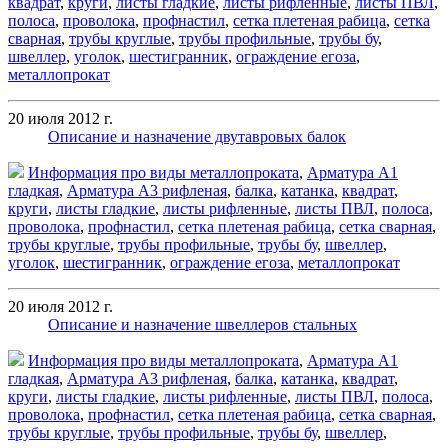
квадрат
,
круги
,
листы гладкие
,
листы рифленные
,
листы ПВЛ
,
полоса
,
проволока
,
профнастил
,
сетка плетеная рабица
,
сетка
сварная
,
трубы круглые
,
трубы профильные
,
трубы бу
,
швеллер
,
уголок
,
шестигранник
,
ограждение егоза
,
металлопрокат
20 июля 2012 г.
Описание и назначение двутавровых балок
Информация про виды металлопроката
,
Арматура А1
гладкая
,
Арматура А3 рифленая
,
балка
,
катанка
,
квадрат
,
круги
,
листы гладкие
,
листы рифленные
,
листы ПВЛ
,
полоса
,
проволока
,
профнастил
,
сетка плетеная рабица
,
сетка сварная
,
трубы круглые
,
трубы профильные
,
трубы бу
,
швеллер
,
уголок
,
шестигранник
,
ограждение егоза
,
металлопрокат
20 июля 2012 г.
Описание и назначение швеллеров стальных
Информация про виды металлопроката
,
Арматура А1
гладкая
,
Арматура А3 рифленая
,
балка
,
катанка
,
квадрат
,
круги
,
листы гладкие
,
листы рифленные
,
листы ПВЛ
,
полоса
,
проволока
,
профнастил
,
сетка плетеная рабица
,
сетка сварная
,
трубы круглые
,
трубы профильные
,
трубы бу
,
швеллер
,