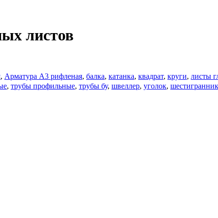
ных листов
я
,
Арматура А3 рифленая
,
балка
,
катанка
,
квадрат
,
круги
,
листы г
ые
,
трубы профильные
,
трубы бу
,
швеллер
,
уголок
,
шестигранни