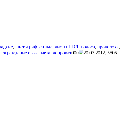
ладкие
,
листы рифленные
,
листы ПВЛ
,
полоса
,
проволока
,
к
,
ограждение егоза
,
металлопрокат
0
0
0
20.07.2012,
5505