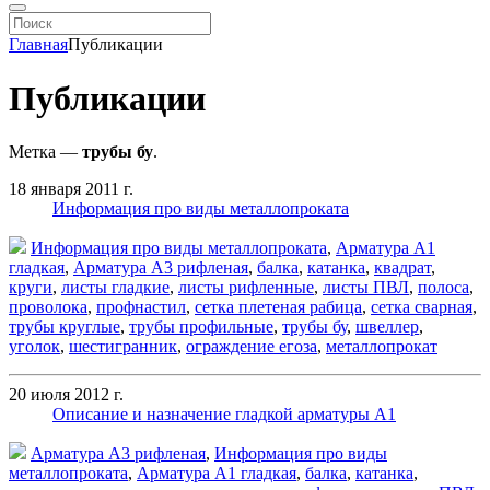
Главная
Публикации
Публикации
Метка —
трубы бу
.
18 января 2011 г.
Информация про виды металлопроката
Информация про виды металлопроката
,
Арматура А1
гладкая
,
Арматура А3 рифленая
,
балка
,
катанка
,
квадрат
,
круги
,
листы гладкие
,
листы рифленные
,
листы ПВЛ
,
полоса
,
проволока
,
профнастил
,
сетка плетеная рабица
,
сетка сварная
,
трубы круглые
,
трубы профильные
,
трубы бу
,
швеллер
,
уголок
,
шестигранник
,
ограждение егоза
,
металлопрокат
20 июля 2012 г.
Описание и назначение гладкой арматуры А1
Арматура А3 рифленая
,
Информация про виды
металлопроката
,
Арматура А1 гладкая
,
балка
,
катанка
,