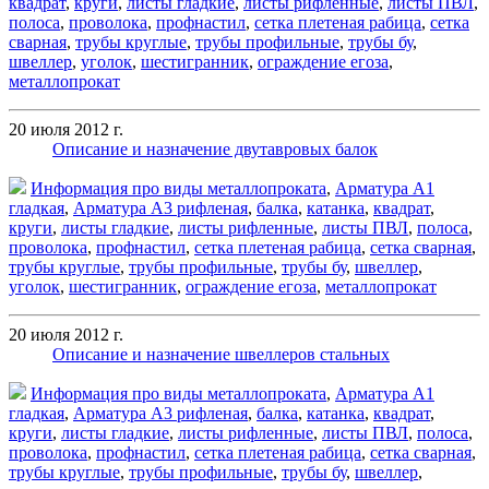
квадрат
,
круги
,
листы гладкие
,
листы рифленные
,
листы ПВЛ
,
полоса
,
проволока
,
профнастил
,
сетка плетеная рабица
,
сетка
сварная
,
трубы круглые
,
трубы профильные
,
трубы бу
,
швеллер
,
уголок
,
шестигранник
,
ограждение егоза
,
металлопрокат
20 июля 2012 г.
Описание и назначение двутавровых балок
Информация про виды металлопроката
,
Арматура А1
гладкая
,
Арматура А3 рифленая
,
балка
,
катанка
,
квадрат
,
круги
,
листы гладкие
,
листы рифленные
,
листы ПВЛ
,
полоса
,
проволока
,
профнастил
,
сетка плетеная рабица
,
сетка сварная
,
трубы круглые
,
трубы профильные
,
трубы бу
,
швеллер
,
уголок
,
шестигранник
,
ограждение егоза
,
металлопрокат
20 июля 2012 г.
Описание и назначение швеллеров стальных
Информация про виды металлопроката
,
Арматура А1
гладкая
,
Арматура А3 рифленая
,
балка
,
катанка
,
квадрат
,
круги
,
листы гладкие
,
листы рифленные
,
листы ПВЛ
,
полоса
,
проволока
,
профнастил
,
сетка плетеная рабица
,
сетка сварная
,
трубы круглые
,
трубы профильные
,
трубы бу
,
швеллер
,