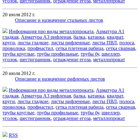
уголок
,
шестигранник
,
ограждение егоза
,
металлопрокат
20 июля 2012 г.
Описание и назначение стальных листов
Информация про виды металлопроката
,
Арматура А1
гладкая
,
Арматура А3 рифленая
,
балка
,
катанка
,
квадрат
,
круги
,
листы гладкие
,
листы рифленные
,
листы ПВЛ
,
полоса
,
проволока
,
профнастил
,
сетка плетеная рабица
,
сетка сварная
,
трубы круглые
,
трубы профильные
,
трубы бу
,
швеллер
,
уголок
,
шестигранник
,
ограждение егоза
,
металлопрокат
20 июля 2012 г.
Описание и назначение рифленых листов
Информация про виды металлопроката
,
Арматура А1
гладкая
,
Арматура А3 рифленая
,
балка
,
катанка
,
квадрат
,
круги
,
листы гладкие
,
листы рифленные
,
листы ПВЛ
,
полоса
,
проволока
,
профнастил
,
сетка плетеная рабица
,
сетка сварная
,
трубы круглые
,
трубы профильные
,
трубы бу
,
швеллер
,
уголок
,
шестигранник
,
ограждение егоза
,
металлопрокат
RSS