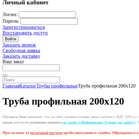
Личный кабинет
Логин:
Пароль:
Зарегистрироваться
Восстановить доступ
Войти
Заказать звонок
Свободная заявка
Заказать доставку
Ваш заказ
Главная
Каталог
Трубы профильные
Труба профильная 200х120
Труба профильная 200х120
Обращаем Ваше внимание, что на сайте указаны оптовые цены в
рублях-с
НДС 20%
и-с
у
заказа
действуют
розничные наценки
(см
. раздел в Информации
«О
ценах на сайте»)
.
У
При оплате за
наличный расчет
предоставляются
скидки. Обращаться 