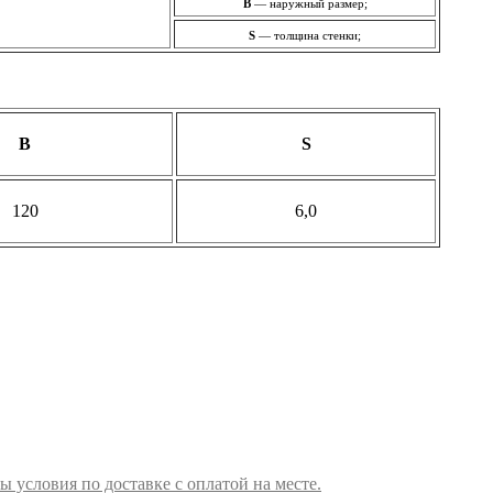
B
— наружный размер;
S
— толщина стенки;
B
S
120
6,0
ы условия по доставке с оплатой на месте.