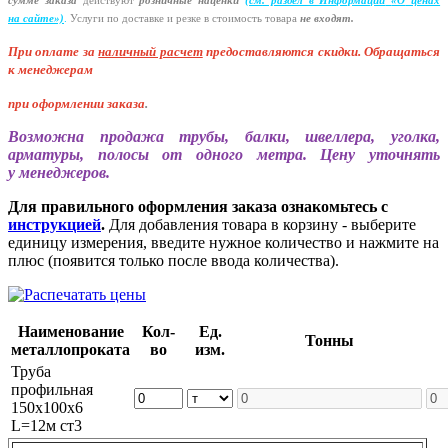
сумме заказа
действуют
розничные наценки
(см
. раздел в Информации
«О
ценах
на сайте»)
.
Услуги по доставке и резке в стоимость товара
не входят.
При оплате за
наличный расчет
предоставляются
скидки. Обращаться
к менеджерам
при оформлении заказа
.
Возможна продажа трубы, балки, швеллера, уголка,
арматуры, полосы от одного метра. Цену уточнять
у менеджеров.
Для правильного оформления заказа ознакомьтесь с
инструкцией
.
Для добавления товара в корзину - выберите
единицу измерения, введите нужное количество и нажмите на
плюс (появится только после ввода количества).
Наименование
Кол-
Ед.
Тонны
металлопроката
во
изм.
Труба
профильная
150х100х6
L=12м ст3