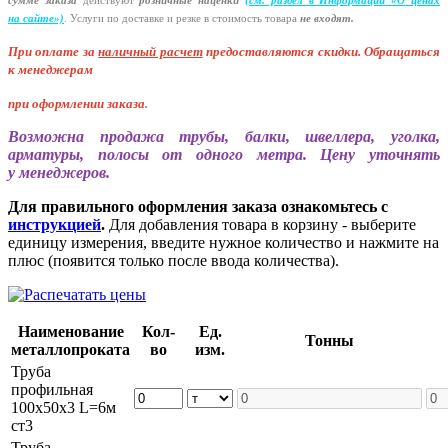
сумме заказа
действуют
розничные наценки
(см
. раздел в Информации
«О
ценах
на сайте»)
.
Услуги по доставке и резке в стоимость товара
не входят.
При оплате за
наличный расчет
предоставляются
скидки. Обращаться
к менеджерам
при оформлении заказа
.
Возможна продажа трубы, балки, швеллера, уголка,
арматуры, полосы от одного метра. Цену уточнять
у менеджеров.
Для правильного оформления заказа ознакомьтесь с
инструкцией
.
Для добавления товара в корзину - выберите
единицу измерения, введите нужное количество и нажмите на
плюс (появится только после ввода количества).
Наименование
Кол-
Ед.
Тонны
металлопроката
во
изм.
Труба
профильная
100х50х3 L=6м
ст3
Труба