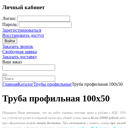
Личный кабинет
Логин:
Пароль:
Зарегистрироваться
Восстановить доступ
Войти
Заказать звонок
Свободная заявка
Заказать доставку
Ваш заказ
Главная
Каталог
Трубы профильные
Труба профильная 100х50
Труба профильная 100х50
Обращаем Ваше внимание, что на сайте указаны оптовые цены в
рублях-с
НДС 20%
и-с
учетом погрузки в открытый кузов при общей сумме заказа
более 50000 рублей
либо
при оформлении
услуги нашей
доставки
. При
самовывозе
с нашего склада
при малой