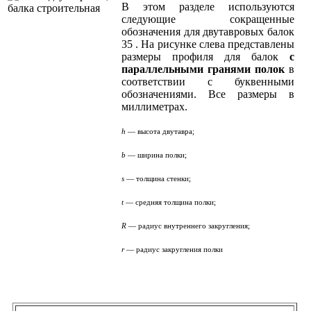
В этом разделе используются
следующие сокращенные
обозначения для двутавровых балок
35 . На рисунке слева представлены
размеры профиля для балок
с
параллельными гранями полок
в
соответствии с буквенными
обозначениями. Все размеры в
миллиметрах.
h
— высота двутавра;
b
— ширина полки;
s
— толщина стенки;
t
— средняя толщина полки;
R
— радиус внутреннего закругления;
r
— радиус закругления полки