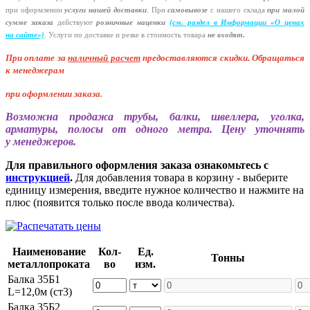
при оформлении
услуги нашей
доставки
. При
самовывозе
с нашего склада
при малой
сумме заказа
действуют
розничные наценки
(см
. раздел в Информации
«О
ценах
на сайте»)
.
Услуги по доставке и резке в стоимость товара
не входят.
При оплате за
наличный расчет
предоставляются
скидки. Обращаться
к менеджерам
при оформлении заказа
.
Возможна продажа трубы, балки, швеллера, уголка,
арматуры, полосы от одного метра. Цену уточнять
у менеджеров.
Для правильного оформления заказа ознакомьтесь с
инструкцией
.
Для добавления товара в корзину - выберите
единицу измерения, введите нужное количество и нажмите на
плюс (появится только после ввода количества).
Наименование
Кол-
Ед.
Тонны
металлопроката
во
изм.
Балка 35Б1
L=12,0м (ст3)
Балка 35Б2