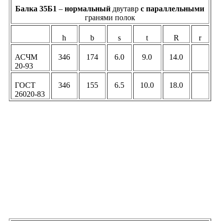
Балка 35Б1
–
нормальный
двутавр
c параллельными
гранями полок
h
b
s
t
R
r
АСЧМ
346
174
6.0
9.0
14.0
20-93
ГОСТ
346
155
6.5
10.0
18.0
26020-83