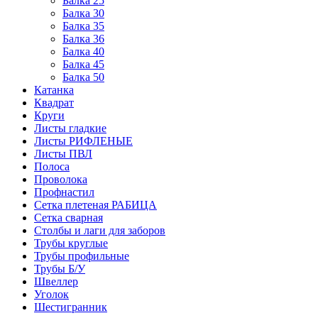
Балка 25
Балка 30
Балка 35
Балка 36
Балка 40
Балка 45
Балка 50
Катанка
Квадрат
Круги
Листы гладкие
Листы РИФЛЕНЫЕ
Листы ПВЛ
Полоса
Проволока
Профнастил
Сетка плетеная РАБИЦА
Сетка сварная
Столбы и лаги для заборов
Трубы круглые
Трубы профильные
Трубы Б/У
Швеллер
Уголок
Шестигранник