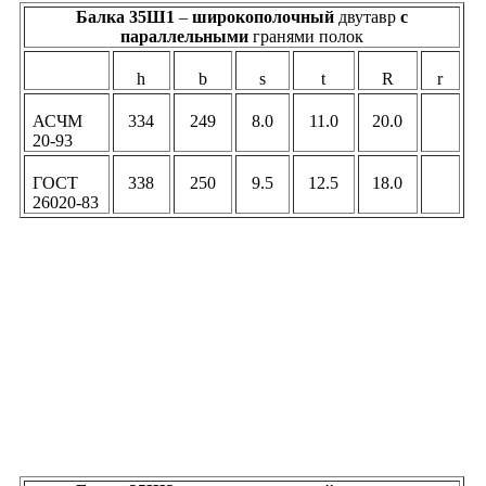
Балка 35Ш1
–
широкополочный
двутавр
c
параллельными
гранями полок
h
b
s
t
R
r
АСЧМ
334
249
8.0
11.0
20.0
20-93
ГОСТ
338
250
9.5
12.5
18.0
26020-83