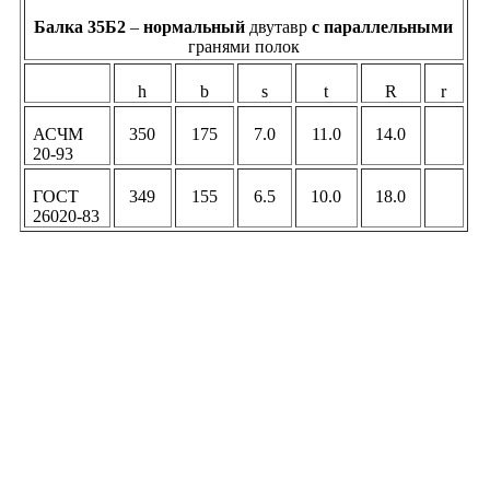
Балка 35Б2
–
нормальный
двутавр
c параллельными
гранями полок
h
b
s
t
R
r
АСЧМ
350
175
7.0
11.0
14.0
20-93
ГОСТ
349
155
6.5
10.0
18.0
26020-83