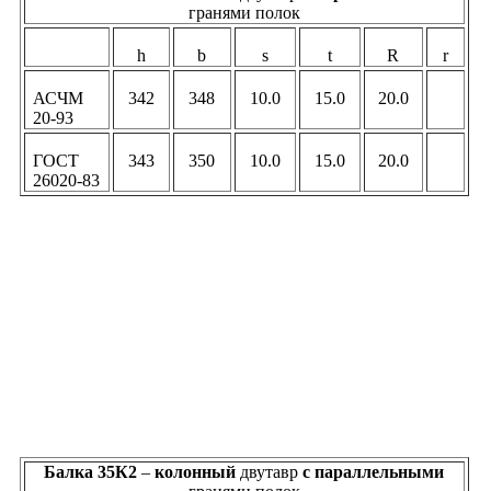
гранями полок
h
b
s
t
R
r
АСЧМ
342
348
10.0
15.0
20.0
20-93
ГОСТ
343
350
10.0
15.0
20.0
26020-83
Балка 35К2
–
колонный
двутавр
c параллельными