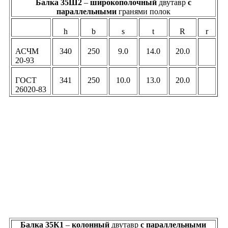
Балка 35Ш2
–
широкополочный
двутавр
c
параллельными
гранями полок
h
b
s
t
R
r
АСЧМ
340
250
9.0
14.0
20.0
20-93
ГОСТ
341
250
10.0
13.0
20.0
26020-83
Балка 35К1
–
колонный
двутавр
c параллельными