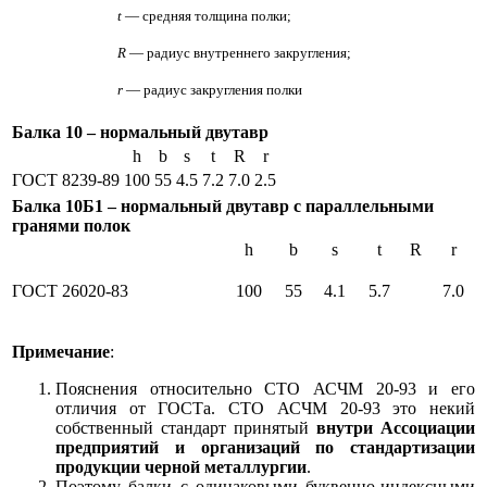
t
— средняя толщина полки;
R
— радиус внутреннего закругления;
r
— радиус закругления полки
Балка 10 – нормальный двутавр
h
b
s
t
R
r
ГОСТ 8239-89
100
55
4.5
7.2
7.0
2.5
Балка 10Б1 – нормальный двутавр c параллельными
гранями полок
h
b
s
t
R
r
ГОСТ 26020-83
100
55
4.1
5.7
7.0
Примечание
:
Пояснения относительно СТО АСЧМ 20-93 и его
отличия от ГОСТа. СТО АСЧМ 20-93 это некий
собственный стандарт принятый
внутри Ассоциации
предприятий и организаций по стандартизации
продукции черной металлургии
.
Поэтому балки с одинаковыми буквенно-индексными