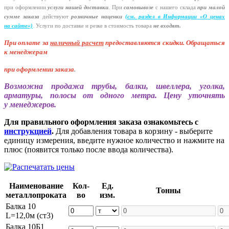
при оформлении
услуги нашей
доставки
. При
самовывозе
с нашего склада
при малой
сумме заказа
действуют
розничные наценки
(см
. раздел в Информации
«О
ценах
на сайте»)
.
Услуги по доставке и резке в стоимость товара
не входят.
При оплате за
наличный расчет
предоставляются
скидки. Обращаться
к менеджерам
при оформлении заказа
.
Возможна продажа трубы, балки, швеллера, уголка,
арматуры, полосы от одного метра. Цену уточнять
у менеджеров.
Для правильного оформления заказа ознакомьтесь с
инструкцией
.
Для добавления товара в корзину - выберите
единицу измерения, введите нужное количество и нажмите на
плюс (появится только после ввода количества).
Наименование
Кол-
Ед.
Тонны
металлопроката
во
изм.
Балка 10
L=12,0м (ст3)
Балка 10Б1