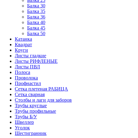
Балка 25
Балка 30
Балка 35
Балка 36
Балка 40
Балка 45
Балка 50
Катанка
Квадрат
Круги
Листы гладкие
Листы РИФЛЕНЫЕ
Листы ПВЛ
Полоса
Проволока
Профнастил
Сетка плетеная РАБИЦА
Сетка сварная
Столбы и лаги для заборов
Трубы круглые
Трубы профильные
Трубы Б/У
Швеллер
Уголок
Шестигранник