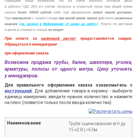
Обращаем Ваше внимание, что на сайте указаны оптовые цены
в
рублях-с
НДС 20%
и-с
учетом погрузки в открытый кузов при общей сумме
заказа
более 50000 рублей
либо при оформлении
услуги нашей
доставки
.
При
самовывозе
с нашего склада
при малой сумме заказа
действуют
розничные
наценки
(см
. раздел в Информации
«О
ценах на сайте»)
.
Услуги по доставке
и резке в стоимость товара
не входят.
При оплате за
наличный расчет
предоставляются
скидки.
Обращаться к менеджерам
при оформлении заказа
.
Возможна продажа трубы, балки, швеллера, уголка,
арматуры, полосы от одного метра. Цену уточнять
у менеджеров.
Для правильного оформления заказа ознакомьтесь с
инструкцией
.
Для добавления товара в корзину - выберите
единицу измерения, введите нужное количество и нажмите
на плюс (появится только после ввода количества).
Труба оцинкованная вгп ду
15 х2.8 L=6.0м