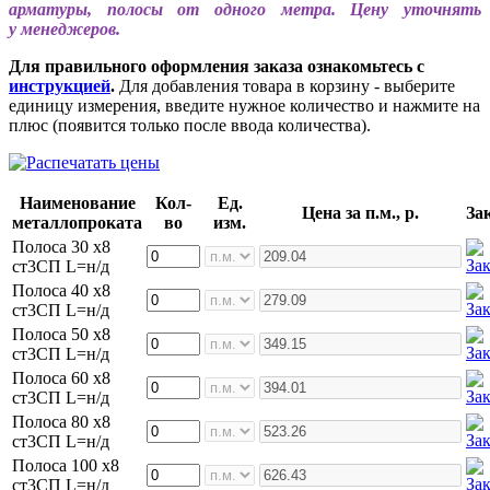
арматуры, полосы от одного метра. Цену уточнять
у менеджеров.
Для правильного оформления заказа ознакомьтесь с
инструкцией
.
Для добавления товара в корзину - выберите
единицу измерения, введите нужное количество и нажмите на
плюс (появится только после ввода количества).
Наименование
Кол-
Ед.
Цена за п.м., р.
За
металлопроката
во
изм.
Полоса 30 х8
ст3СП L=н/д
Полоса 40 х8
ст3СП L=н/д
Полоса 50 х8
ст3СП L=н/д
Полоса 60 х8
ст3СП L=н/д
Полоса 80 х8
ст3СП L=н/д
Полоса 100 х8
ст3СП L=н/д