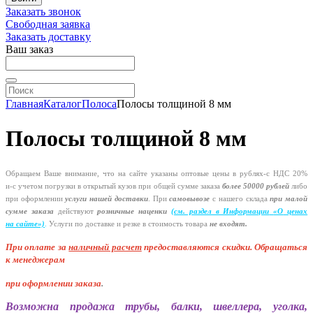
Заказать звонок
Свободная заявка
Заказать доставку
Ваш заказ
Главная
Каталог
Полоса
Полосы толщиной 8 мм
Полосы толщиной 8 мм
Обращаем Ваше внимание, что на сайте указаны оптовые цены в
рублях-с
НДС 20%
и-с
учетом погрузки в открытый кузов при общей сумме заказа
более 50000 рублей
либо
при оформлении
услуги нашей
доставки
. При
самовывозе
с нашего склада
при малой
сумме заказа
действуют
розничные наценки
(см
. раздел в Информации
«О
ценах
на сайте»)
.
Услуги по доставке и резке в стоимость товара
не входят.
При оплате за
наличный расчет
предоставляются
скидки. Обращаться
к менеджерам
при оформлении заказа
.
Возможна продажа трубы, балки, швеллера, уголка,