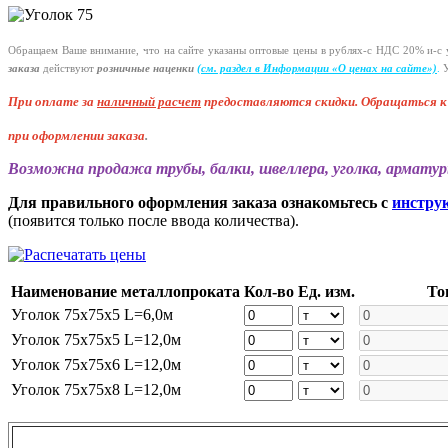
Обращаем Ваше внимание, что на сайте указаны оптовые цены в
рублях-с
НДС 20%
и-с
у
заказа
действуют
розничные наценки
(см
. раздел в Информации
«О
ценах на сайте»)
.
У
При оплате за
наличный расчет
предоставляются
скидки. Обращаться 
при оформлении заказа
.
Возможна продажа трубы, балки, швеллера, уголка, арматур
Для правильного оформления заказа ознакомьтесь с
инстру
(появится только после ввода количества).
Наименование металлопроката
Кол-во
Ед. изм.
То
Уголок 75х75х5 L=6,0м
Уголок 75х75х5 L=12,0м
Уголок 75х75х6 L=12,0м
Уголок 75х75х8 L=12,0м