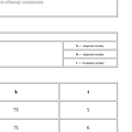
ю единицу измерения.
b
— ширина полки;
h
— ширина полки;
t
— толщина полки;
h
t
75
5
75
6