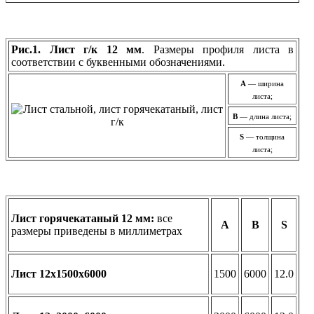
Рис.1. Лист г/к 12 мм
. Размеры профиля листа в
соответствии с буквенными обозначениями.
A
— ширина
листа;
В
— длина листа;
S
— толщина
листа;
Лист горячекатаный 12 мм:
все
А
В
S
размеры приведены в миллиметрах
Лист 12х1500х6000
1500
6000
12.0