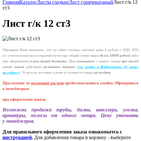
Главная
Каталог
Листы гладкие
Лист горячекатаный
Лист г/к 12
ст3
Лист г/к 12 ст3
Обращаем Ваше внимание, что на сайте указаны оптовые цены в
рублях-с
НДС 20%
и-с
учетом погрузки в открытый кузов при общей сумме заказа
более 50000 рублей
либо
при оформлении
услуги нашей
доставки
. При
самовывозе
с нашего склада
при малой
сумме заказа
действуют
розничные наценки
(см
. раздел в Информации
«О
ценах
на сайте»)
.
Услуги по доставке и резке в стоимость товара
не входят.
При оплате за
наличный расчет
предоставляются
скидки. Обращаться
к менеджерам
при оформлении заказа
.
Возможна продажа трубы, балки, швеллера, уголка,
арматуры, полосы от одного метра. Цену уточнять
у менеджеров.
Для правильного оформления заказа ознакомьтесь с
инструкцией
.
Для добавления товара в корзину - выберите