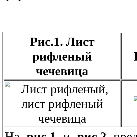
Рис.1. Лист
рифленый
чечевица
На
рис.1
и
рис.2
пред