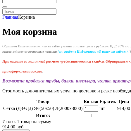
Главная
Корзина
Моя корзина
Обращаем Ваше внимание, что на сайте указаны оптовые цены в
рублях-с
НДС 20%
и-с
у
заказа
действуют
розничные наценки
(см
. раздел в Информации
«О
ценах на сайте»)
.
У
При оплате за
наличный расчет
предоставляются
скидки. Обращаться 
при оформлении заказа
.
Возможна продажа трубы, балки, швеллера, уголка, арматур
Стоимость дополнительных услуг по доставке и резке необход
Товар
Кол-во
Ед. изм.
Цена
Сетка (Д3+Д3) Яч(50х50) Л(2000х3000)
шт
914,00
Итого:
1
Итого: 1 товар на сумму
914,00 руб.