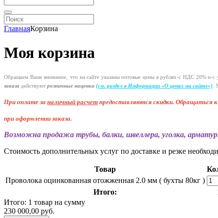
Главная
Корзина
Моя корзина
Обращаем Ваше внимание, что на сайте указаны оптовые цены в
рублях-с
НДС 20%
и-с
у
заказа
действуют
розничные наценки
(см
. раздел в Информации
«О
ценах на сайте»)
.
У
При оплате за
наличный расчет
предоставляются
скидки. Обращаться 
при оформлении заказа
.
Возможна продажа трубы, балки, швеллера, уголка, арматур
Стоимость дополнительных услуг по доставке и резке необход
Товар
Ко
Проволока оцинкованная отожженная 2.0 мм ( бухты 80кг )
Итого:
Итого: 1 товар на сумму
230 000,00 руб.