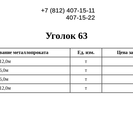
+7 (812) 407-15-11
407-15-22
Уголок 63
вание металлопроката
Ед. изм.
Цена за
12,0м
т
6,0м
т
6,0м
т
12,0м
т